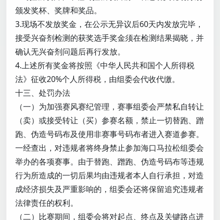
颁发奖杯、奖牌和奖品。
3.现场不发放奖金，在公示无异议后60天内发放完毕，
接受兴奋剂检测的获奖选手奖金须在检测结果揭晓，并
确认无兴奋剂问题后再行发放。
4.上述所有奖金将按照《中华人民共和国个人所得税
法》征收20%个人所得税，由组委会代收代缴。
十三、处罚办法
（一）为加强赛风赛纪管理，赛事组委会严禁私自转让
（卖）或接受转让（买）参赛名额，禁止一切替跑、蹭
跑、伪造号码布及使用非赛事号码布者进入赛道参赛。
一经查出，对违规者将终身禁止参加海口马拉松组委会
举办的各项赛事。由于替跑、蹭跑、伪造号码布等违规
行为所造成的一切后果均由违规者本人自行承担，对造
成经济损失及严重影响的，组委会还将保留追究违规者
法律责任的权利。
（二）比赛期间，组委会将对起点、终点及关键路点进