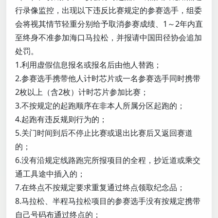
行录像监控，出现以下违反比赛规定的参赛选手，组委
会将视其情节轻重分别给予取消参赛成绩、1～2年内直
至终身不准参加海口马拉松，并报请中国田径协会追加
处罚。
1.利用虚假信息报名或报名后由他人替跑；
2.参赛选手携带他人计时芯片或一名参赛选手同时携带
2枚以上（含2枚）计时芯片参加比赛；
3.不按规定的起跑顺序在非本人所属分区起跑的；
4.起跑有违反规则行为的；
5.关门时间到后不停止比赛或退出比赛后又返回赛道
的；
6.没有沿规定线路跑完所报项目的全程，抄近道或乘交
通工具途中插入的；
7.在终点不按规定要求重复通过终点领取纪念品；
8.马拉松、半程马拉松项目的参赛选手没有按规定携带
自己号码布通过终点的；