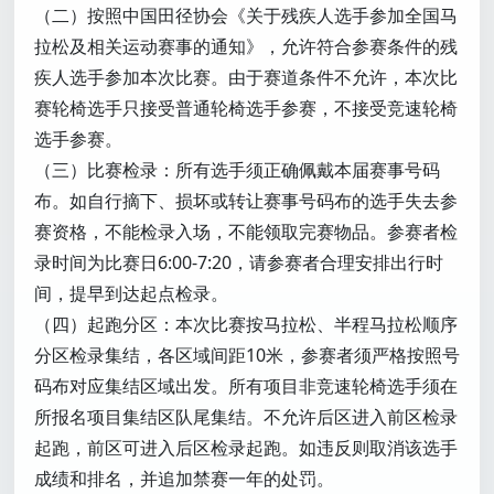
（二）按照中国田径协会《关于残疾人选手参加全国马
拉松及相关运动赛事的通知》，允许符合参赛条件的残
疾人选手参加本次比赛。由于赛道条件不允许，本次比
赛轮椅选手只接受普通轮椅选手参赛，不接受竞速轮椅
选手参赛。
（三）比赛检录：所有选手须正确佩戴本届赛事号码
布。如自行摘下、损坏或转让赛事号码布的选手失去参
赛资格，不能检录入场，不能领取完赛物品。参赛者检
录时间为比赛日6:00-7:20，请参赛者合理安排出行时
间，提早到达起点检录。
（四）起跑分区：本次比赛按马拉松、半程马拉松顺序
分区检录集结，各区域间距10米，参赛者须严格按照号
码布对应集结区域出发。所有项目非竞速轮椅选手须在
所报名项目集结区队尾集结。不允许后区进入前区检录
起跑，前区可进入后区检录起跑。如违反则取消该选手
成绩和排名，并追加禁赛一年的处罚。